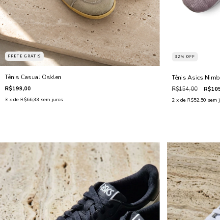
FRETE GRÁTIS
32
%
OFF
Tênis Casual Osklen
Tênis Asics Nim
R$199,00
R$154,00
R$105
3
x de
R$66,33
sem juros
2
x de
R$52,50
sem j