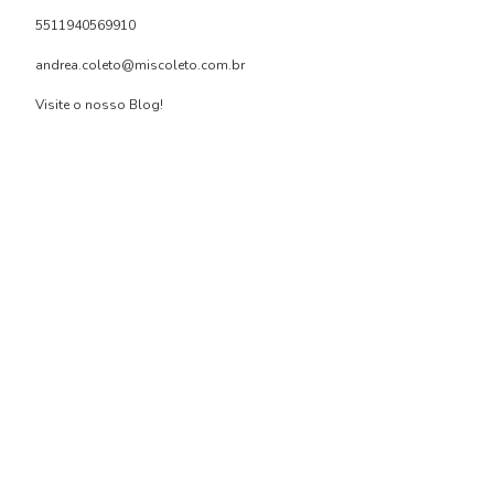
5511940569910
andrea.coleto@miscoleto.com.br
Visite o nosso Blog!