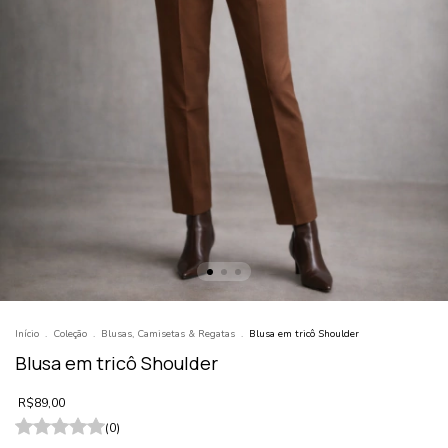
Início
.
Coleção
.
Blusas, Camisetas & Regatas
.
Blusa em tricô Shoulder
Blusa em tricô Shoulder
R$89,00
(0)