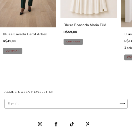
Blusa Bordada Maria Filó
R$59,00
Blusa Cavada Carol Arbex
Blus
R$49,00
R$14
2
x d
ASSINE NOSSA NEWSLETTER