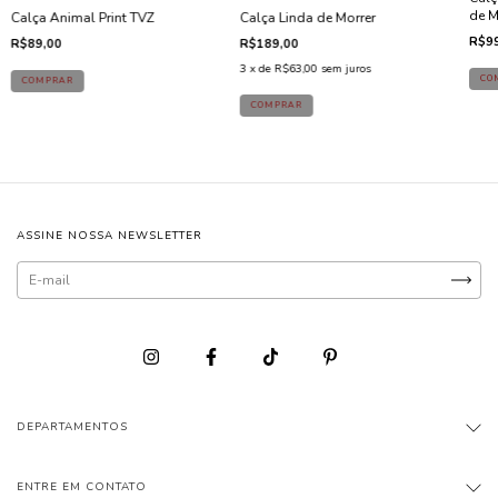
de M
Calça Animal Print TVZ
Calça Linda de Morrer
R$99
R$89,00
R$189,00
3
x de
R$63,00
sem juros
ASSINE NOSSA NEWSLETTER
DEPARTAMENTOS
ENTRE EM CONTATO