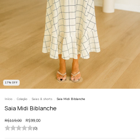
17
%
OFF
Início
.
Coleção
.
Saias & shorts
.
Saia Midi Biblanche
Saia Midi Biblanche
R$119,00
R$99,00
(0)