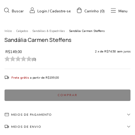
Buscar
Login
/
Cadastre-se
Carrinho
(
0
)
Menu
Início
.
Calçados
.
Sandálias & Espadrilles
.
Sandália Carmen Steffens
Sandália Carmen Steffens
R$149,00
2
x de
R$74,50
sem juros
(0)
Frete grátis
a partir de
R$199,00
MEIOS DE PAGAMENTO
MEIOS DE ENVIO