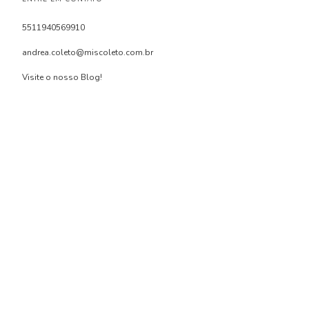
5511940569910
andrea.coleto@miscoleto.com.br
Visite o nosso Blog!