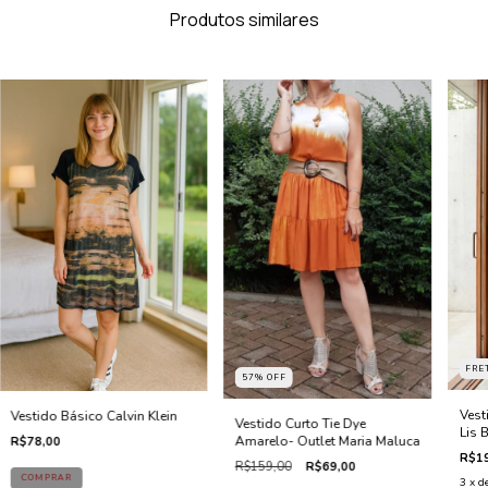
Produtos similares
FRE
57
%
OFF
Vest
Vestido Básico Calvin Klein
Vestido Curto Tie Dye
Lis 
Amarelo- Outlet Maria Maluca
R$78,00
R$19
R$159,00
R$69,00
COMPRAR
3
x d