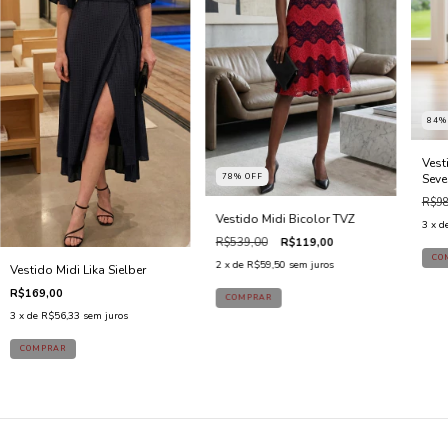
84
Vest
Seve
78
%
OFF
R$98
Vestido Midi Bicolor TVZ
3
x d
R$539,00
R$119,00
2
x de
R$59,50
sem juros
Vestido Midi Lika Sielber
R$169,00
3
x de
R$56,33
sem juros